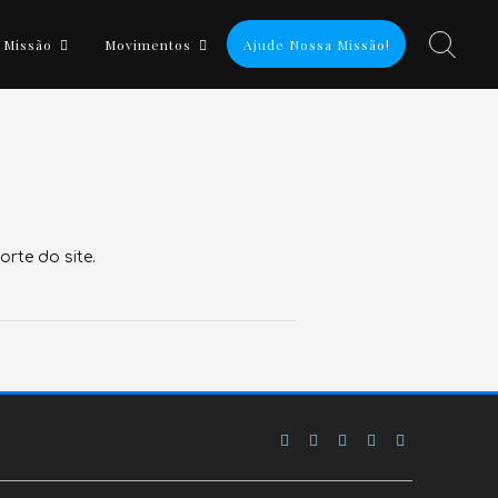
 Missão
Movimentos
Ajude Nossa Missão!
rte do site.
Facebook
Twitter
Instagram
YouTube
Soundcloud