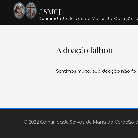
Skip
CSMCJ
to
Comunidade Servos de Maria do Coração d
content
A doação falhou
Sentimos muito, sua doação não foi
© 2022 Comunidade Servos de Maria do Coração 