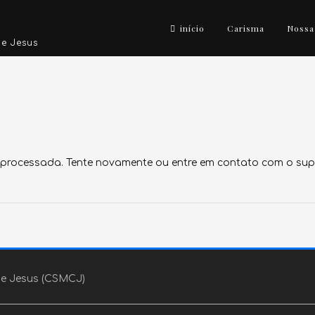
início
Carisma
Nossa
e Jesus
 processada. Tente novamente ou entre em contato com o supo
de Jesus (CSMCJ)